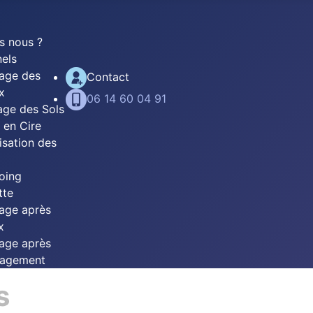
s nous ?
nels
age des
Contact
x
06 14 60 04 91
ge des Sols
 en Cire
lisation des
oing
tte
age après
x
age après
agement
s