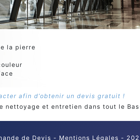
e la pierre
couleur
face
cter afin d’obtenir un devis gratuit !
e nettoyage et entretien dans tout le Bas
ande de Devis
-
Mentions Légales
- 202